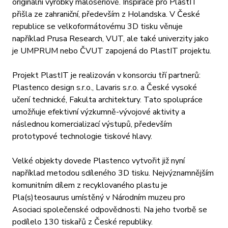
originální výrobky malosériově. Inspirace pro PlastIT
přišla ze zahraniční, především z Holandska. V České
republice se velkoformátovému 3D tisku věnuje
například Prusa Research, VUT, ale také univerzity jako
je UMPRUM nebo ČVUT zapojená do PlastIT projektu.
Projekt PlastIT je realizován v konsorciu tří partnerů:
Plastenco design s.r.o., Lavaris s.r.o. a České vysoké
učení technické, Fakulta architektury. Tato spolupráce
umožňuje efektivní výzkumně-vývojové aktivity a
následnou komercializací výstupů, především
prototypové technologie tiskové hlavy.
Velké objekty dovede Plastenco vytvořit již nyní
například metodou sdíleného 3D tisku. Nejvýznamnějším
komunitním dílem z recyklovaného plastu je
Pla(s)teosaurus umístěný v Národním muzeu pro
Asociaci společenské odpovědnosti. Na jeho tvorbě se
podílelo 130 tiskařů z České republiky.