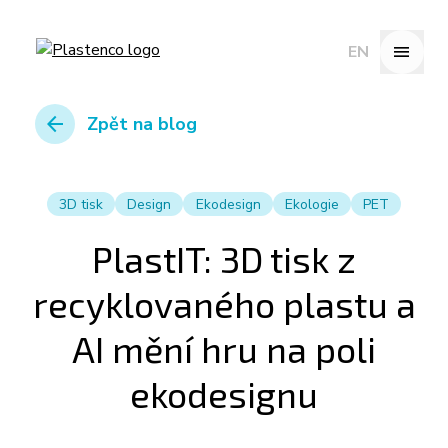
menu
EN
arrow_back
Zpět na blog
3D tisk
Design
Ekodesign
Ekologie
PET
PlastIT: 3D tisk z
recyklovaného plastu a
AI mění hru na poli
ekodesignu