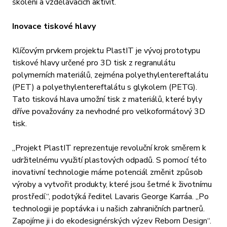
školení a vzdělávacích aktivit.
Inovace tiskové hlavy
Klíčovým prvkem projektu PlastIT je vývoj prototypu
tiskové hlavy určené pro 3D tisk z regranulátu
polymerních materiálů, zejména polyethylentereftalátu
(PET) a polyethylentereftalátu s glykolem (PETG).
Tato tisková hlava umožní tisk z materiálů, které byly
dříve považovány za nevhodné pro velkoformátový 3D
tisk.
„Projekt PlastIT reprezentuje revoluční krok směrem k
udržitelnému využití plastových odpadů. S pomocí této
inovativní technologie máme potenciál změnit způsob
výroby a vytvořit produkty, které jsou šetrné k životnímu
prostředí.“, podotýká ředitel Lavaris George Karráa. „Po
technologii je poptávka i u našich zahraničních partnerů.
Zapojíme ji i do ekodesignérských výzev Reborn Design“.