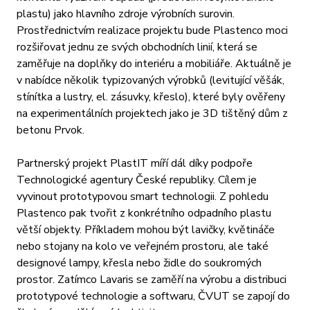
plastu) jako hlavního zdroje výrobních surovin.
Prostřednictvím realizace projektu bude Plastenco moci
rozšiřovat jednu ze svých obchodních linií, která se
zaměřuje na doplňky do interiéru a mobiliáře. Aktuálně je
v nabídce několik typizovaných výrobků (levitující věšák,
stínítka a lustry, el. zásuvky, křeslo), které byly ověřeny
na experimentálních projektech jako je 3D tištěný dům z
betonu Prvok.
Partnerský projekt PlastIT míří dál díky podpoře
Technologické agentury České republiky. Cílem je
vyvinout prototypovou smart technologii. Z pohledu
Plastenco pak tvořit z konkrétního odpadního plastu
větší objekty. Příkladem mohou být lavičky, květináče
nebo stojany na kolo ve veřejném prostoru, ale také
designové lampy, křesla nebo židle do soukromých
prostor. Zatímco Lavaris se zaměří na výrobu a distribuci
prototypové technologie a softwaru, ČVUT se zapojí do