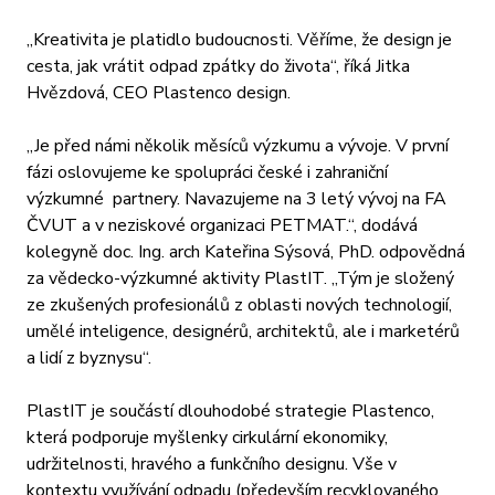
„Kreativita je platidlo budoucnosti. Věříme, že design je
cesta, jak vrátit odpad zpátky do života“, říká Jitka
Hvězdová, CEO Plastenco design.
„Je před námi několik měsíců výzkumu a vývoje. V první
fázi oslovujeme ke spolupráci české i zahraniční
výzkumné partnery. Navazujeme na 3 letý vývoj na FA
ČVUT a v neziskové organizaci PETMAT.“, dodává
kolegyně doc. Ing. arch Kateřina Sýsová, PhD. odpovědná
za vědecko-výzkumné aktivity PlastIT. „Tým je složený
ze zkušených profesionálů z oblasti nových technologií,
umělé inteligence, designérů, architektů, ale i marketérů
a lidí z byznysu“.
PlastIT je součástí dlouhodobé strategie Plastenco,
která podporuje myšlenky cirkulární ekonomiky,
udržitelnosti, hravého a funkčního designu. Vše v
kontextu využívání odpadu (především recyklovaného