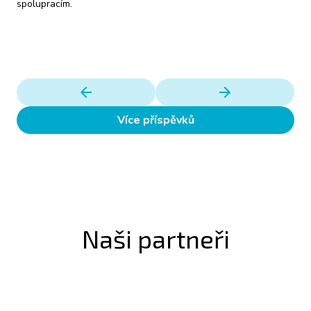
spolupracím.
arrow_back
arrow_forward
Více příspěvků
Naši partneři