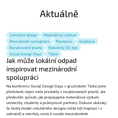
Aktuálně
Cirkulární design
Materiálový výzkum
arrow_outward
Mezinárodní spolupráce
Plastenco
recyklace
Recyklované plasty
Robotický 3D tisk
Social Design Days
Tbilisi
Jak může lokální odpad
inspirovat mezinárodní
spolupráci
Na konferenci Social Design Days v gruzínském Tbilisi jsme
představili nejen naše produkty z recyklovaných plastů, ale
především způsob, jak propojujeme materiálový výzkum,
univerzity, studenty a průmyslové partnery. Diskuse ukázaly,
že český model cirkulárního designu může být inspirací i v
zahraničí a otevřely cestu k novým mezinárodním